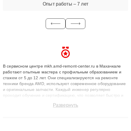
Опыт работы – 7 лет
В сервисном центре mkh.amd-remont-center.ru в Махачкале
работают опытные мастера с профильным образованием и
стажем от 5 до 12 лет. Они специализируются на ремонте
техники бренда AMD, используют современное оборудование
и оригинальные запчасти. Каждый инженер регулярно
проходит обучение и сертификацию, что позволяет быстро и
точноdiagnostikировать поломки и восстанавливать технику с
Развернуть
сохранением гарантии до 3 лет. Наши мастера решают
сложные случаи: от замены матриц и материнских плат до
ремонта после залития и восстановления данных. Благодаря
высокой квалификации и ответственному подходу клиенты
получают быстрый, качественный ремонт и понятные