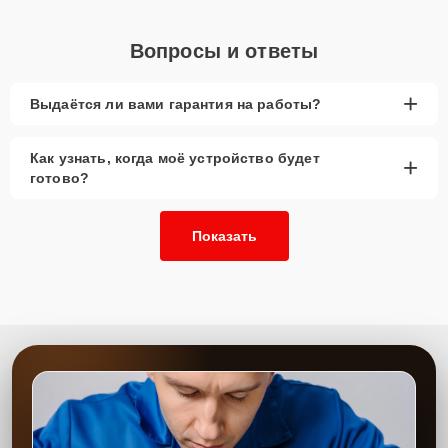
или оставьте
Заявку на сайте
, и специалист свяжется с вами в
течение минуты для уточнения всех вопросов и записи на
Вопросы и ответы
диагностику и ремонт.
Главные особенности
+
Выдаётся ли вами гарантия на работы?
сервиса
Как узнать, когда моё устройство будет
+
Низкие цены и скидки
— выгодные условия
готово?
для замены видеоадаптера.
Срочный ремонт
— минимальные сроки
выполнения работы.
Показать
Доставка и выезд
— комфортные условия для
клиентов.
Запчасти в наличии
— оригинальные
видеокарты и их аналоги.
Гарантия качества
— надёжная работа
устройства после замены.
Сервисный центр предоставляет качественную замену видеокарт
с использованием проверенных комплектующих. Наши