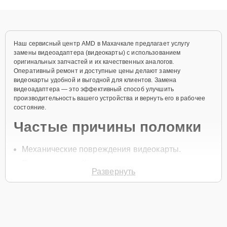
объяснения по результатам диагностики.
Наш сервисный центр AMD в Махачкале предлагает услугу
замены видеоадаптера (видеокарты) с использованием
оригинальных запчастей и их качественных аналогов.
Оперативный ремонт и доступные цены делают замену
видеокарты удобной и выгодной для клиентов. Замена
видеоадаптера — это эффективный способ улучшить
производительность вашего устройства и вернуть его в рабочее
состояние.
Частые причины поломки
Механические повреждения видеокарты.
Перегрев устройства.
Развернуть
Скачки напряжения.
Износ компонентов.
Неисправности в работе графической системы.
Для начала замены позвоните по телефону +7 (800) 301-53-70