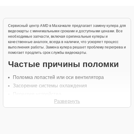
объяснения по результатам диагностики.
Сервисный центр AMD в Махачкале предлагает замену кулера для
видеокарты с минимальными сроками и доступными ценами. Все
необходимые запчасти, включая оригинальные кулеры и
качественные аналоги, всегда в наличии, что ускоряет процесс
выполнения работы. Замена кулера решает проблему перегрева и
помогает продлить срок службы видеокарты.
Частые причины поломки
Поломка лопастей или оси вентилятора
Засорение системы охлаждения
Перегрев устройства
Развернуть
Износ кулера из-за длительной эксплуатации
Нарушение работы системы охлаждения
Для замены кулера на видеокарте позвоните по телефону +7
(800) 301-53-70 или оставьте
Заявку на сайте
. Специалист
свяжется в течение минуты для уточнения всех деталей и записи