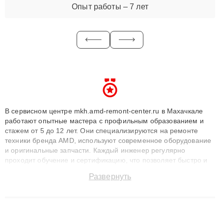
Опыт работы – 7 лет
В сервисном центре mkh.amd-remont-center.ru в Махачкале
работают опытные мастера с профильным образованием и
стажем от 5 до 12 лет. Они специализируются на ремонте
техники бренда AMD, используют современное оборудование
и оригинальные запчасти. Каждый инженер регулярно
проходит обучение и сертификацию, что позволяет быстро и
точноdiagnostikировать поломки и восстанавливать технику с
Развернуть
сохранением гарантии до 3 лет. Наши мастера решают
сложные случаи: от замены матриц и материнских плат до
ремонта после залития и восстановления данных. Благодаря
высокой квалификации и ответственному подходу клиенты
получают быстрый, качественный ремонт и понятные