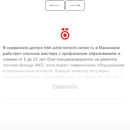
В сервисном центре mkh.amd-remont-center.ru в Махачкале
работают опытные мастера с профильным образованием и
стажем от 5 до 12 лет. Они специализируются на ремонте
техники бренда AMD, используют современное оборудование
и оригинальные запчасти. Каждый инженер регулярно
проходит обучение и сертификацию, что позволяет быстро и
точноdiagnostikировать поломки и восстанавливать технику с
Развернуть
сохранением гарантии до 3 лет. Наши мастера решают
сложные случаи: от замены матриц и материнских плат до
ремонта после залития и восстановления данных. Благодаря
высокой квалификации и ответственному подходу клиенты
получают быстрый, качественный ремонт и понятные
объяснения по результатам диагностики.